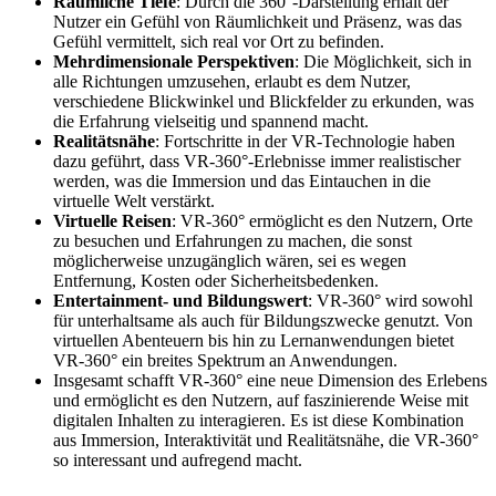
Räumliche Tiefe
: Durch die 360°-Darstellung erhält der
Nutzer ein Gefühl von Räumlichkeit und Präsenz, was das
Gefühl vermittelt, sich real vor Ort zu befinden.
Mehrdimensionale Perspektiven
: Die Möglichkeit, sich in
alle Richtungen umzusehen, erlaubt es dem Nutzer,
verschiedene Blickwinkel und Blickfelder zu erkunden, was
die Erfahrung vielseitig und spannend macht.
Realitätsnähe
: Fortschritte in der VR-Technologie haben
dazu geführt, dass VR-360°-Erlebnisse immer realistischer
werden, was die Immersion und das Eintauchen in die
virtuelle Welt verstärkt.
Virtuelle Reisen
: VR-360° ermöglicht es den Nutzern, Orte
zu besuchen und Erfahrungen zu machen, die sonst
möglicherweise unzugänglich wären, sei es wegen
Entfernung, Kosten oder Sicherheitsbedenken.
Entertainment- und Bildungswert
: VR-360° wird sowohl
für unterhaltsame als auch für Bildungszwecke genutzt. Von
virtuellen Abenteuern bis hin zu Lernanwendungen bietet
VR-360° ein breites Spektrum an Anwendungen.
Insgesamt schafft VR-360° eine neue Dimension des Erlebens
und ermöglicht es den Nutzern, auf faszinierende Weise mit
digitalen Inhalten zu interagieren. Es ist diese Kombination
aus Immersion, Interaktivität und Realitätsnähe, die VR-360°
so interessant und aufregend macht.