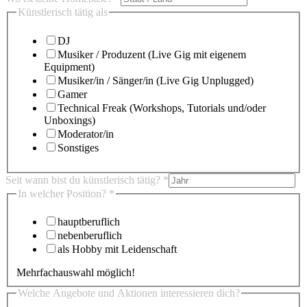
Künstlerisch tätig als
DJ
Musiker / Produzent (Live Gig mit eigenem
Equipment)
Musiker/in / Sänger/in (Live Gig Unplugged)
Gamer
Technical Freak (Workshops, Tutorials und/oder
Unboxings)
Moderator/in
Sonstiges
Seit wann bist du künstlerisch tätig?
*
In welcher Position?
*
hauptberuflich
nebenberuflich
als Hobby mit Leidenschaft
Mehrfachauswahl möglich!
Welche Angebote und Aktionen interessieren dich?