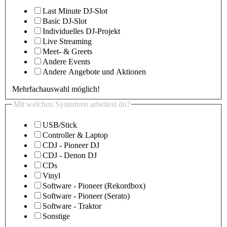
Last Minute DJ-Slot
Basic DJ-Slot
Individuelles DJ-Projekt
Live Streaming
Meet- & Greets
Andere Events
Andere Angebote und Aktionen
Mehrfachauswahl möglich!
Mit welchen System/en arbeitest du?
USB/Stick
Controller & Laptop
CDJ - Pioneer DJ
CDJ - Denon DJ
CDs
Vinyl
Software - Pioneer (Rekordbox)
Software - Pioneer (Serato)
Software - Traktor
Sonstige