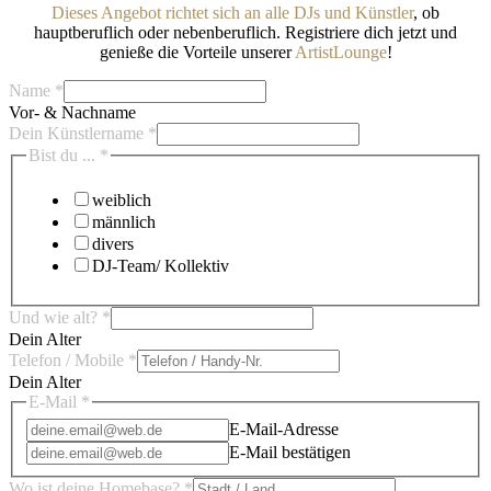
Dieses Angebot richtet sich an alle DJs und Künstler
, ob
hauptberuflich oder nebenberuflich. Registriere dich jetzt und
genieße die Vorteile unserer
ArtistLounge
!
Name
*
Vor- & Nachname
Dein Künstlername
*
Bist du ...
*
weiblich
männlich
divers
DJ-Team/ Kollektiv
Und wie alt?
*
Dein Alter
Telefon / Mobile
*
Dein Alter
E-Mail
*
E-Mail-Adresse
E-Mail bestätigen
Wo ist deine Homebase?
*